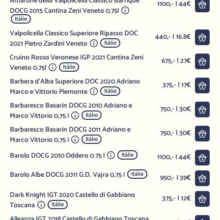
Amarone della Valpolicella Classico Barrique
Do 
1100,- | 44€
DOCG 2015 Cantina Zeni Veneto 0,75l
Itálie
Valpolicella Classico Superiore Ripasso DOC
Do 
440,- | 16.8€
2021 Pietro Zardini Veneto
Itálie
Cruino Rosso Veronese IGP 2021 Cantina Zeni
Do 
675,- | 27€
Veneto 0,75l
Itálie
Barbera d'Alba Superiore DOC 2020 Adriano
Do 
375,- | 17€
Marco e Vittorio Piemonte
Itálie
Barbaresco Basarin DOCG 2010 Adriano e
Do 
750,- | 30€
Marco Vittorio 0,75 l
Itálie
Barbaresco Basarin DOCG 2011 Adriano e
Do 
750,- | 30€
Marco Vittorio 0,75 l
Itálie
Barolo DOCG 2010 Oddero 0.75 l
Itálie
Do 
1100,- | 44€
Barolo Albe DOCG 2011 G.D. Vajra 0,75 l
Itálie
Do 
950,- | 39€
Dark Knight IGT 2020 Castello di Gabbiano
Do 
375,- | 12€
Toscana
Itálie
Alleanza IGT 2018 Castello di Gabbiano Toscana