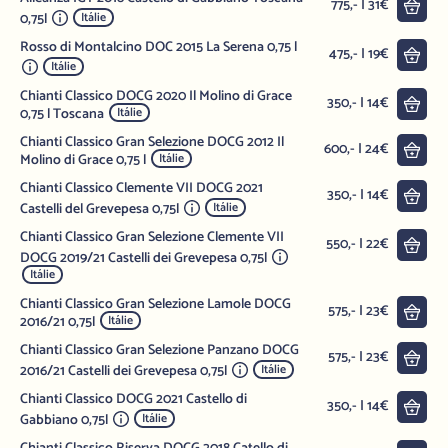
Do 
775,- | 31€
0,75l
Itálie
Rosso di Montalcino DOC 2015 La Serena 0,75 l
Do 
475,- | 19€
Itálie
Chianti Classico DOCG 2020 Il Molino di Grace
Do 
350,- | 14€
0,75 l Toscana
Itálie
Chianti Classico Gran Selezione DOCG 2012 Il
Do 
600,- | 24€
Molino di Grace 0,75 l
Itálie
Chianti Classico Clemente VII DOCG 2021
Do 
350,- | 14€
Castelli del Grevepesa 0,75l
Itálie
Chianti Classico Gran Selezione Clemente VII
Do 
550,- | 22€
DOCG 2019/21 Castelli dei Grevepesa 0,75l
Itálie
Chianti Classico Gran Selezione Lamole DOCG
Do 
575,- | 23€
2016/21 0,75l
Itálie
Chianti Classico Gran Selezione Panzano DOCG
Do 
575,- | 23€
2016/21 Castelli dei Grevepesa 0,75l
Itálie
Chianti Classico DOCG 2021 Castello di
Do 
350,- | 14€
Gabbiano 0,75l
Itálie