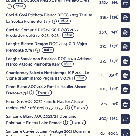
Lugana DOC 2024 Pietro Zardini Veneto 0,75 l
Do 
350,- | 14€
Itálie
Gavi di Gavi Eticheta Bianca DOCG 2023 Tenuta
Do 
375,- | 13€
La Scolca Piemonte Italy
Itálie
Gavi del Comune Di Gavi GG DOCG 2022
Do 
350,- | 14€
Produttori del Gavi 0,75 l 0,75 l
Itálie
Langhe Bianco Dragon DOC 2024 G.D. Vajra
Do 
375,- | 15€
Piemonte 0,75 l
Itálie
Langhe Sauvignon Basarico DOC 2024 Adriano
Do 
375,- | 15€
Marco Vittorio Piemonte Italy
Itálie
Chardonnay Salento Nottetempo IGP 2023 Le
Do 
0,- | 350€
Vigne di Sammarco Puglia Italy 0,75 l
Itálie
Pinot Blanc AOC 2022 Famille Hauller Alsace
Do 
300,- | 12€
France 0,75l
Francie
Pinot Gris AOC 2022 Famille Hauller Alsace
Do 
275,- | 11€
(polosuché / off-dry) 0,75 l 0,75l
Francie
Sancerre Blanc AOC 2023/24 Domaine
Do 
400,- | 16€
Raimbault Pineau Loire France
Francie
Sancerre Cuvée Lucien Prestige 2021 Domaine
Do 
0,- | 600€