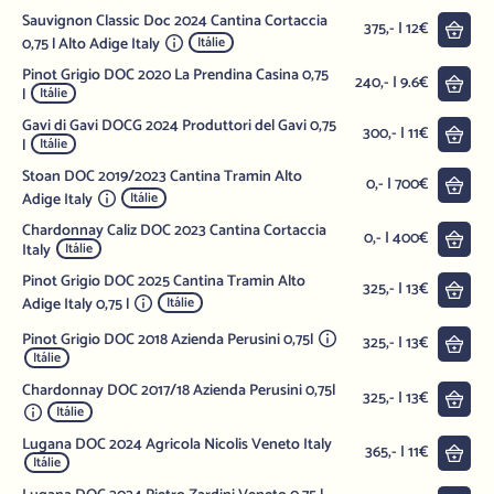
Sauvignon Classic Doc 2024 Cantina Cortaccia
Do 
375,- | 12€
0,75 l Alto Adige Italy
Itálie
Pinot Grigio DOC 2020 La Prendina Casina 0,75
Do 
240,- | 9.6€
l
Itálie
Gavi di Gavi DOCG 2024 Produttori del Gavi 0,75
Do 
300,- | 11€
l
Itálie
Stoan DOC 2019/2023 Cantina Tramin Alto
Do 
0,- | 700€
Adige Italy
Itálie
Chardonnay Caliz DOC 2023 Cantina Cortaccia
Do 
0,- | 400€
Italy
Itálie
Pinot Grigio DOC 2025 Cantina Tramin Alto
Do 
325,- | 13€
Adige Italy 0,75 l
Itálie
Pinot Grigio DOC 2018 Azienda Perusini 0,75l
Do 
325,- | 13€
Itálie
Chardonnay DOC 2017/18 Azienda Perusini 0,75l
Do 
325,- | 13€
Itálie
Lugana DOC 2024 Agricola Nicolis Veneto Italy
Do 
365,- | 11€
Itálie