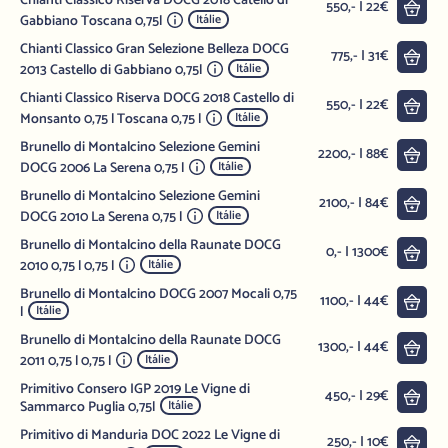
Chianti Classico Riserva DOCG 2018 Catello di
Do 
550,- | 22€
Gabbiano Toscana 0,75l
Itálie
Chianti Classico Gran Selezione Belleza DOCG
Do 
775,- | 31€
2013 Castello di Gabbiano 0,75l
Itálie
Chianti Classico Riserva DOCG 2018 Castello di
Do 
550,- | 22€
Monsanto 0,75 l Toscana 0,75 l
Itálie
Brunello di Montalcino Selezione Gemini
Do 
2200,- | 88€
DOCG 2006 La Serena 0,75 l
Itálie
Brunello di Montalcino Selezione Gemini
Do 
2100,- | 84€
DOCG 2010 La Serena 0,75 l
Itálie
Brunello di Montalcino della Raunate DOCG
Do 
0,- | 1300€
2010 0,75 l 0,75 l
Itálie
Brunello di Montalcino DOCG 2007 Mocali 0,75
Do 
1100,- | 44€
l
Itálie
Brunello di Montalcino della Raunate DOCG
Do 
1300,- | 44€
2011 0,75 l 0,75 l
Itálie
Primitivo Consero IGP 2019 Le Vigne di
Do 
450,- | 29€
Sammarco Puglia 0,75l
Itálie
Primitivo di Manduria DOC 2022 Le Vigne di
Do 
250,- | 10€