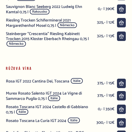
Sauvignon Blanc Seeberg 2022 Ludwig Ehn
Do 
0,- | 390€
Kamtal 0,75 l
Rakousko
Riesling Trocken Schifermineral 2021
Do 
325,- | 12€
Margarethenhof Mosel 0,75 l
Německo
Steinberger "Crescentia" Riesling Kabinett
Do 
325,- | 13€
Trocken 2015 Kloster Eberbach Rheingau 0,75 l
Německo
RŮŽOVÁ VÍNA
Rosa IGT 2022 Cantina Dei, Toscana
Itálie
Do 
375,- | 15€
Murex Rosato Salento IGT 2024 Le Vigne di
Do 
375,- | 15€
Sammarco Puglia 0,75 l
Itálie
Rosato Toscana IGT 2024 Castello di Gabbiano
Do 
0,- | 350€
0,75 l
Itálie
Rosato Toscana La Curia IGT 2024
Itálie
Do 
300,- | 12€