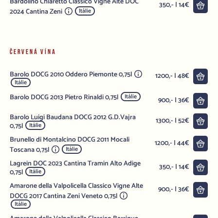
Bardolino Chiaretto Classico Vigne Alte DOC
Do 
350,- | 14€
2024 Cantina Zeni
Itálie
ČERVENÁ VÍNA
Barolo DOCG 2010 Oddero Piemonte 0,75l
Do 
1200,- | 48€
Itálie
Barolo DOCG 2013 Pietro Rinaldi 0,75l
Itálie
Do 
900,- | 36€
Barolo Luigi Baudana DOCG 2012 G.D.Vajra
Do 
1300,- | 52€
0,75l
Itálie
Brunello di Montalcino DOCG 2011 Mocali
Do 
1200,- | 44€
Toscana 0,75l
Itálie
Lagrein DOC 2023 Cantina Tramin Alto Adige
Do 
350,- | 14€
0,75l
Itálie
Amarone della Valpolicella Classico Vigne Alte
Do 
900,- | 36€
DOCG 2017 Cantina Zeni Veneto 0,75l
Itálie