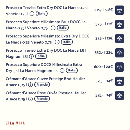
Prosecco Treviso Extra Dry DOC La Marca 0,75 l
Do 
275,- | 9.8€
Veneto 0,75 l
Itálie
Prosecco Superiore Millesimato Brut DOCG La
Do 
325,- | 12€
Marca 0,75 l Veneto 0,75 l
Itálie
Prosecco Superiore Millesimato Extra Dry DOCG
Do 
325,- | 12€
La Marca 0,75l Veneto 0,75 l
Itálie
Prosecco Treviso Extra Dry DOC La Marca 1,5 l
Do 
550,- | 22€
Magnum 1.5l
Itálie
Prosecco Superiore DOCG Millesimato Extra
Do 
600,- | 24€
Dry 1,5 l La Marca Magnum 1.5l
Itálie
Crémant d'Alsace Cuvée Prestige Brut Hauller
Do 
375,- | 14€
Alsace 0,75 l
Francie
Crémant d'Alsace Rosé Cuvée Prestige Hauller
Do 
375,- | 14€
Alsace 0,75 l
Francie
BÍLÁ VÍNA