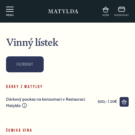
MENU
KOŠÍK
REZERVOVAT
Vinný lístek
FILTROVAT
DÁRKY Z MATYLDY
Dárkový poukaz na konzumaci v Restauraci
Do 
500,- | 20€
Matylda
ŠUMIVÁ VÍNA