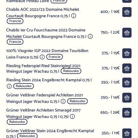
Raimbault Pineau Loire
Francie
Chablis AOC 2022/23 Domaine Michelet
Do 
400,- | 16€
Courtault Bourgogne France 0,75 l
Francie
Chablis 1er Cru Fourchaume 2023 Domaine
Do 
750,- | 22€
Michelet Courtault Bourgogne France 0,75 l
Francie
100% Viognier IGP 2022 Domaine Tourbillon
Do 
375,- | 15€
Loire France 0,75l
Francie
Riesling Federspiel Ried Steinrigiegl 2021
Do 
375,- | 15€
Weingut Jager Wachau 0,75 l
Rakousko
Riesling Stein 2024 Engelbrecht Kamptal 0,75 l
Do 
350,- | 12€
Rakousko
Grüner Veltliner Federspiel Achleiten 2021
Do 
350,- | 14€
Weingut Jager Wachau 0,75 l
Rakousko
Grüner Veltliner Achleiten Smaragd 2017
Do 
650,- | 26€
Weingut Jager Wachau 0,75 l 0,75l
Rakousko
Grüner Veltliner Stein 2024 Englbrecht Kamptal
Do 
350,- | 11€
0,75 l
Rakousko