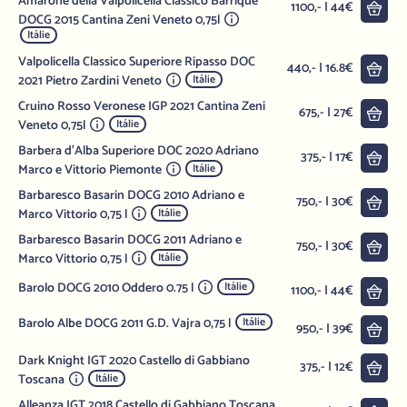
Amarone della Valpolicella Classico Barrique
Do 
1100,- | 44€
DOCG 2015 Cantina Zeni Veneto 0,75l
Itálie
Valpolicella Classico Superiore Ripasso DOC
Do 
440,- | 16.8€
2021 Pietro Zardini Veneto
Itálie
Cruino Rosso Veronese IGP 2021 Cantina Zeni
Do 
675,- | 27€
Veneto 0,75l
Itálie
Barbera d'Alba Superiore DOC 2020 Adriano
Do 
375,- | 17€
Marco e Vittorio Piemonte
Itálie
Barbaresco Basarin DOCG 2010 Adriano e
Do 
750,- | 30€
Marco Vittorio 0,75 l
Itálie
Barbaresco Basarin DOCG 2011 Adriano e
Do 
750,- | 30€
Marco Vittorio 0,75 l
Itálie
Barolo DOCG 2010 Oddero 0.75 l
Itálie
Do 
1100,- | 44€
Barolo Albe DOCG 2011 G.D. Vajra 0,75 l
Itálie
Do 
950,- | 39€
Dark Knight IGT 2020 Castello di Gabbiano
Do 
375,- | 12€
Toscana
Itálie
Alleanza IGT 2018 Castello di Gabbiano Toscana