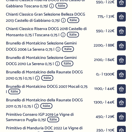
Chianti Classico Riserva DOCG 2018 Catello di
Do 
550,- | 22€
Gabbiano Toscana 0,75l
Itálie
Chianti Classico Gran Selezione Belleza DOCG
Do 
775,- | 31€
2013 Castello di Gabbiano 0,75l
Itálie
Chianti Classico Riserva DOCG 2018 Castello di
Do 
550,- | 22€
Monsanto 0,75 l Toscana 0,75 l
Itálie
Brunello di Montalcino Selezione Gemini
Do 
2200,- | 88€
DOCG 2006 La Serena 0,75 l
Itálie
Brunello di Montalcino Selezione Gemini
Do 
2100,- | 84€
DOCG 2010 La Serena 0,75 l
Itálie
Brunello di Montalcino della Raunate DOCG
Do 
0,- | 1300€
2010 0,75 l 0,75 l
Itálie
Brunello di Montalcino DOCG 2007 Mocali 0,75
Do 
1100,- | 44€
l
Itálie
Brunello di Montalcino della Raunate DOCG
Do 
1300,- | 44€
2011 0,75 l 0,75 l
Itálie
Primitivo Consero IGP 2019 Le Vigne di
Do 
450,- | 29€
Sammarco Puglia 0,75l
Itálie
Primitivo di Manduria DOC 2022 Le Vigne di
Do 
250,- | 10€