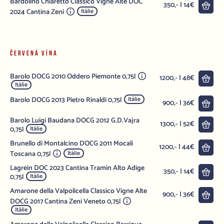
Bardolino Chiaretto Classico Vigne Alte DOC
Do 
350,- | 14€
2024 Cantina Zeni
Itálie
ČERVENÁ VÍNA
Barolo DOCG 2010 Oddero Piemonte 0,75l
Do 
1200,- | 48€
Itálie
Barolo DOCG 2013 Pietro Rinaldi 0,75l
Itálie
Do 
900,- | 36€
Barolo Luigi Baudana DOCG 2012 G.D.Vajra
Do 
1300,- | 52€
0,75l
Itálie
Brunello di Montalcino DOCG 2011 Mocali
Do 
1200,- | 44€
Toscana 0,75l
Itálie
Lagrein DOC 2023 Cantina Tramin Alto Adige
Do 
350,- | 14€
0,75l
Itálie
Amarone della Valpolicella Classico Vigne Alte
Do 
900,- | 36€
DOCG 2017 Cantina Zeni Veneto 0,75l
Itálie