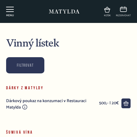
MENU
KOŠÍK
REZERVOVAT
Vinný lístek
FILTROVAT
DÁRKY Z MATYLDY
Dárkový poukaz na konzumaci v Restauraci
Do 
500,- | 20€
Matylda
ŠUMIVÁ VÍNA