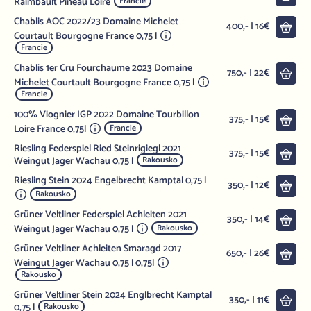
Raimbault Pineau Loire
Francie
Chablis AOC 2022/23 Domaine Michelet
Do 
400,- | 16€
Courtault Bourgogne France 0,75 l
Francie
Chablis 1er Cru Fourchaume 2023 Domaine
Do 
750,- | 22€
Michelet Courtault Bourgogne France 0,75 l
Francie
100% Viognier IGP 2022 Domaine Tourbillon
Do 
375,- | 15€
Loire France 0,75l
Francie
Riesling Federspiel Ried Steinrigiegl 2021
Do 
375,- | 15€
Weingut Jager Wachau 0,75 l
Rakousko
Riesling Stein 2024 Engelbrecht Kamptal 0,75 l
Do 
350,- | 12€
Rakousko
Grüner Veltliner Federspiel Achleiten 2021
Do 
350,- | 14€
Weingut Jager Wachau 0,75 l
Rakousko
Grüner Veltliner Achleiten Smaragd 2017
Do 
650,- | 26€
Weingut Jager Wachau 0,75 l 0,75l
Rakousko
Grüner Veltliner Stein 2024 Englbrecht Kamptal
Do 
350,- | 11€
0,75 l
Rakousko