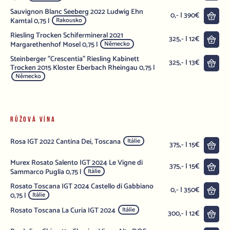
Sauvignon Blanc Seeberg 2022 Ludwig Ehn
Do 
0,- | 390€
Kamtal 0,75 l
Rakousko
Riesling Trocken Schifermineral 2021
Do 
325,- | 12€
Margarethenhof Mosel 0,75 l
Německo
Steinberger "Crescentia" Riesling Kabinett
Do 
325,- | 13€
Trocken 2015 Kloster Eberbach Rheingau 0,75 l
Německo
RŮŽOVÁ VÍNA
Rosa IGT 2022 Cantina Dei, Toscana
Itálie
Do 
375,- | 15€
Murex Rosato Salento IGT 2024 Le Vigne di
Do 
375,- | 15€
Sammarco Puglia 0,75 l
Itálie
Rosato Toscana IGT 2024 Castello di Gabbiano
Do 
0,- | 350€
0,75 l
Itálie
Rosato Toscana La Curia IGT 2024
Itálie
Do 
300,- | 12€