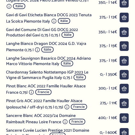
Lugana DOC 2024 Pietro Zardini Veneto 0,75 l
Do 
350,- | 14€
Itálie
Gavi di Gavi Eticheta Bianca DOCG 2023 Tenuta
Do 
375,- | 13€
La Scolca Piemonte Italy
Itálie
Gavi del Comune Di Gavi GG DOCG 2022
Do 
350,- | 14€
Produttori del Gavi 0,75 l 0,75 l
Itálie
Langhe Bianco Dragon DOC 2024 G.D. Vajra
Do 
375,- | 15€
Piemonte 0,75 l
Itálie
Langhe Sauvignon Basarico DOC 2024 Adriano
Do 
375,- | 15€
Marco Vittorio Piemonte Italy
Itálie
Chardonnay Salento Nottetempo IGP 2023 Le
Do 
0,- | 350€
Vigne di Sammarco Puglia Italy 0,75 l
Itálie
Pinot Blanc AOC 2022 Famille Hauller Alsace
Do 
300,- | 12€
France 0,75l
Francie
Pinot Gris AOC 2022 Famille Hauller Alsace
Do 
275,- | 11€
(polosuché / off-dry) 0,75 l 0,75l
Francie
Sancerre Blanc AOC 2023/24 Domaine
Do 
400,- | 16€
Raimbault Pineau Loire France
Francie
Sancerre Cuvée Lucien Prestige 2021 Domaine
Do 
0,- | 600€