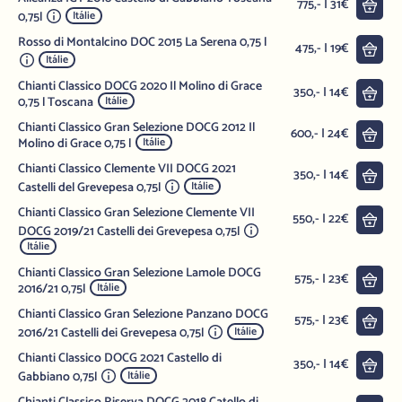
Do 
775,- | 31€
0,75l
Itálie
Rosso di Montalcino DOC 2015 La Serena 0,75 l
Do 
475,- | 19€
Itálie
Chianti Classico DOCG 2020 Il Molino di Grace
Do 
350,- | 14€
0,75 l Toscana
Itálie
Chianti Classico Gran Selezione DOCG 2012 Il
Do 
600,- | 24€
Molino di Grace 0,75 l
Itálie
Chianti Classico Clemente VII DOCG 2021
Do 
350,- | 14€
Castelli del Grevepesa 0,75l
Itálie
Chianti Classico Gran Selezione Clemente VII
Do 
550,- | 22€
DOCG 2019/21 Castelli dei Grevepesa 0,75l
Itálie
Chianti Classico Gran Selezione Lamole DOCG
Do 
575,- | 23€
2016/21 0,75l
Itálie
Chianti Classico Gran Selezione Panzano DOCG
Do 
575,- | 23€
2016/21 Castelli dei Grevepesa 0,75l
Itálie
Chianti Classico DOCG 2021 Castello di
Do 
350,- | 14€
Gabbiano 0,75l
Itálie