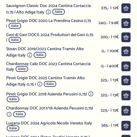
Sauvignon Classic Doc 2024 Cantina Cortaccia
Do 
375,- | 12€
0,75 l Alto Adige Italy
Itálie
Pinot Grigio DOC 2020 La Prendina Casina 0,75
Do 
240,- | 9.6€
l
Itálie
Gavi di Gavi DOCG 2024 Produttori del Gavi 0,75
Do 
300,- | 11€
l
Itálie
Stoan DOC 2019/2023 Cantina Tramin Alto
Do 
0,- | 700€
Adige Italy
Itálie
Chardonnay Caliz DOC 2023 Cantina Cortaccia
Do 
0,- | 400€
Italy
Itálie
Pinot Grigio DOC 2025 Cantina Tramin Alto
Do 
325,- | 13€
Adige Italy 0,75 l
Itálie
Pinot Grigio DOC 2018 Azienda Perusini 0,75l
Do 
325,- | 13€
Itálie
Chardonnay DOC 2017/18 Azienda Perusini 0,75l
Do 
325,- | 13€
Itálie
Lugana DOC 2024 Agricola Nicolis Veneto Italy
Do 
365,- | 11€
Itálie