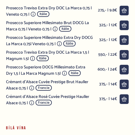
Prosecco Treviso Extra Dry DOC La Marca 0,75 l
Do 
275,- | 9.8€
Veneto 0,75 l
Itálie
Prosecco Superiore Millesimato Brut DOCG La
Do 
325,- | 12€
Marca 0,75 l Veneto 0,75 l
Itálie
Prosecco Superiore Millesimato Extra Dry DOCG
Do 
325,- | 12€
La Marca 0,75l Veneto 0,75 l
Itálie
Prosecco Treviso Extra Dry DOC La Marca 1,5 l
Do 
550,- | 22€
Magnum 1.5l
Itálie
Prosecco Superiore DOCG Millesimato Extra
Do 
600,- | 24€
Dry 1,5 l La Marca Magnum 1.5l
Itálie
Crémant d'Alsace Cuvée Prestige Brut Hauller
Do 
375,- | 14€
Alsace 0,75 l
Francie
Crémant d'Alsace Rosé Cuvée Prestige Hauller
Do 
375,- | 14€
Alsace 0,75 l
Francie
BÍLÁ VÍNA