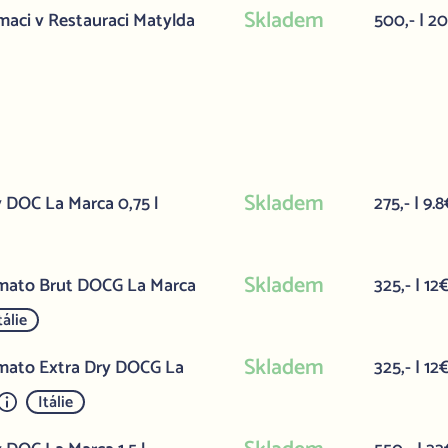
Skladem
aci v Restauraci Matylda
500,- | 2
Skladem
y DOC La Marca 0,75 l
275,- | 9.
Skladem
simato Brut DOCG La Marca
325,- | 12
tálie
Skladem
imato Extra Dry DOCG La
325,- | 12
Itálie