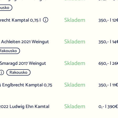
ousko
Skladem
brecht Kamptal 0,75 l
350,- | 12
Skladem
l Achleiten 2021 Weingut
350,- | 14
Rakousko
Skladem
n Smaragd 2017 Weingut
650,- | 26
Rakousko
Skladem
24 Englbrecht Kamptal 0,75
350,- | 11
Skladem
 2022 Ludwig Ehn Kamtal
0,- | 390