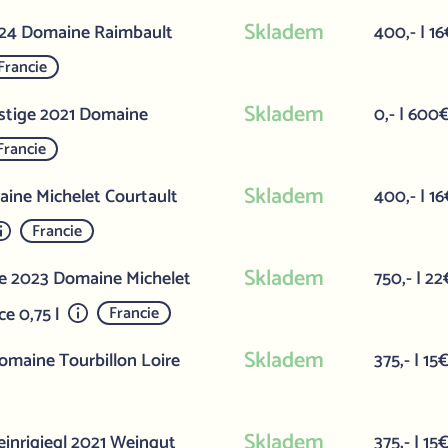
Skladem
/24 Domaine Raimbault
400,- | 16
Francie
Skladem
estige 2021 Domaine
0,- | 600
Francie
Skladem
ine Michelet Courtault
400,- | 16
Francie
Skladem
me 2023 Domaine Michelet
750,- | 22
e 0,75 l
Francie
Skladem
omaine Tourbillon Loire
375,- | 15
Skladem
teinrigiegl 2021 Weingut
375,- | 15