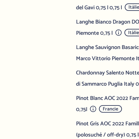
del Gavi 0,75 l 0,75 l
Itáli
Langhe Bianco Dragon DOC
Piemonte 0,75 l
Itáli
Langhe Sauvignon Basari
Marco Vittorio Piemonte I
Chardonnay Salento Nott
di Sammarco Puglia Italy 0
Pinot Blanc AOC 2022 Fami
0,75l
Francie
Pinot Gris AOC 2022 Famill
(polosuché / off-dry) 0,75 l