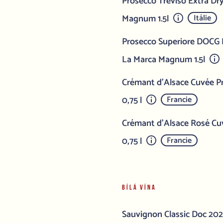
Prosecco Treviso Extra Dry
Magnum 1.5l
Itálie
Prosecco Superiore DOCG Mi
La Marca Magnum 1.5l
Crémant d'Alsace Cuvée Pr
0,75 l
Francie
Crémant d'Alsace Rosé Cuv
0,75 l
Francie
BÍLÁ VÍNA
Sauvignon Classic Doc 2024