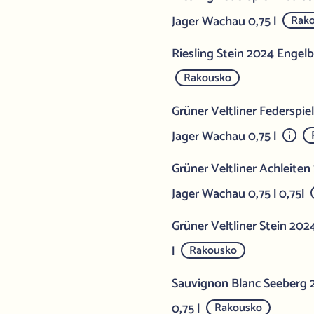
Jager Wachau 0,75 l
Rak
Riesling Stein 2024 Engel
Rakousko
Grüner Veltliner Federspie
Jager Wachau 0,75 l
Grüner Veltliner Achleite
Jager Wachau 0,75 l 0,75l
Grüner Veltliner Stein 20
l
Rakousko
Sauvignon Blanc Seeberg
0,75 l
Rakousko