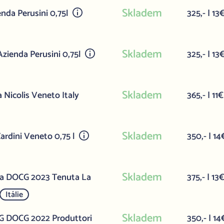
Skladem
enda Perusini 0,75l
325,- | 13
Skladem
zienda Perusini 0,75l
325,- | 13
Skladem
Nicolis Veneto Italy
365,- | 11€
Skladem
rdini Veneto 0,75 l
350,- | 14
Skladem
nca DOCG 2023 Tenuta La
375,- | 13
Itálie
Skladem
GG DOCG 2022 Produttori
350,- | 14