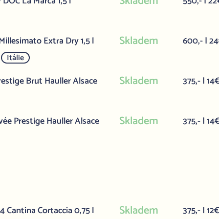
Skladem
 DOC La Marca 1,5 l
550,- | 22
Skladem
llesimato Extra Dry 1,5 l
600,- | 2
Itálie
Skladem
estige Brut Hauller Alsace
375,- | 14
Skladem
ée Prestige Hauller Alsace
375,- | 14
Skladem
 Cantina Cortaccia 0,75 l
375,- | 12