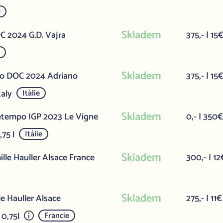
e
Skladem
 2024 G.D. Vajra
375,- | 15
e
Skladem
co DOC 2024 Adriano
375,- | 15
taly
Itálie
Skladem
etempo IGP 2023 Le Vigne
0,- | 350
,75 l
Itálie
Skladem
lle Hauller Alsace France
300,- | 12
Skladem
e Hauller Alsace
275,- | 11€
 0,75l
Francie