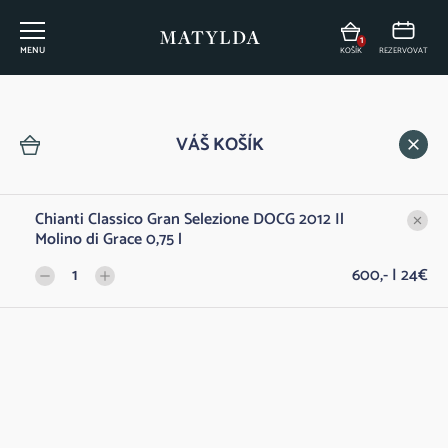
1
MENU
KOŠÍK
REZERVOVAT
Vinný lístek
VÁŠ KOŠÍK
Chianti Classico Gran Selezione DOCG 2012 Il
FILTROVAT
Molino di Grace 0,75 l
1
600,- | 24€
DÁRKY Z MATYLDY
Dárkový poukaz na konzumaci v Restauraci
Do 
500,- | 20€
Matylda
ŠUMIVÁ VÍNA