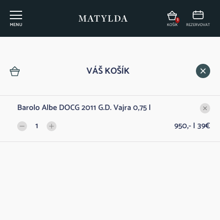
1
MENU
KOŠÍK
REZERVOVAT
Vinný lístek
VÁŠ KOŠÍK
Barolo Albe DOCG 2011 G.D. Vajra 0,75 l
FILTROVAT
1
950,- | 39€
DÁRKY Z MATYLDY
Dárkový poukaz na konzumaci v Restauraci
Do 
500,- | 20€
Matylda
ŠUMIVÁ VÍNA