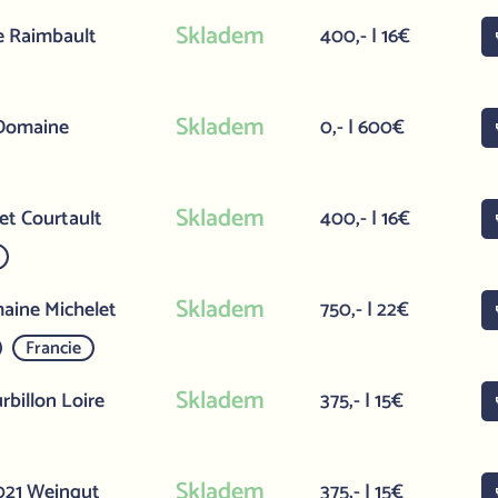
Skladem
e Raimbault
400,- | 16€
Skladem
 Domaine
0,- | 600€
Skladem
et Courtault
400,- | 16€
Skladem
aine Michelet
750,- | 22€
Francie
Skladem
billon Loire
375,- | 15€
Skladem
2021 Weingut
375,- | 15€