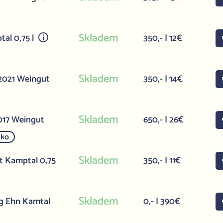
Skladem
tal 0,75 l
350,- | 12€
Skladem
 2021 Weingut
350,- | 14€
Skladem
2017 Weingut
650,- | 26€
sko
Skladem
ht Kamptal 0,75
350,- | 11€
Skladem
g Ehn Kamtal
0,- | 390€