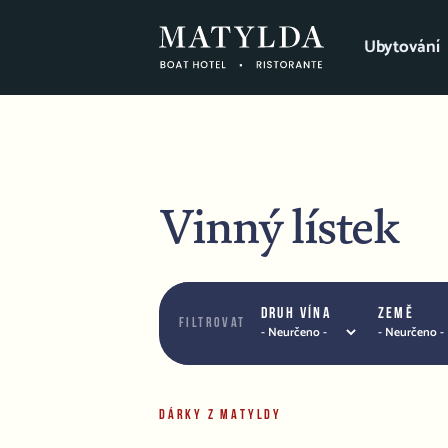
Ubytování
Vinný lístek
Druh vína
Země
Filtrovat
DÁRKY Z MATYLDY