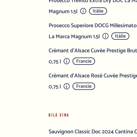
Prosecco Treviso Extra Dry DOC La Mar
Magnum 1.5l
Itálie
Prosecco Superiore DOCG Millesimato E
La Marca Magnum 1.5l
Itálie
Crémant d'Alsace Cuvée Prestige Brut
0,75 l
Francie
Crémant d'Alsace Rosé Cuvée Prestige
0,75 l
Francie
BÍLÁ VÍNA
Sauvignon Classic Doc 2024 Cantina Co