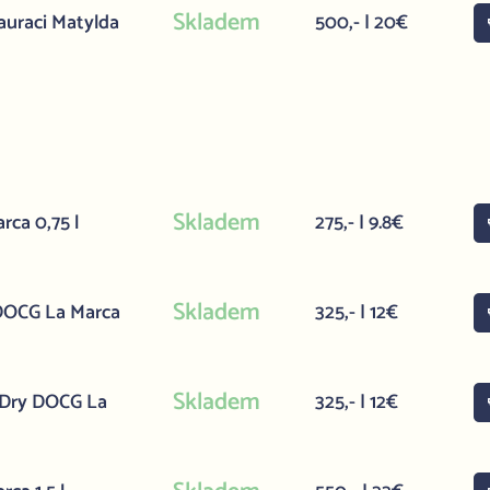
Skladem
auraci Matylda
500,- | 20€
Skladem
rca 0,75 l
275,- | 9.8€
Skladem
 DOCG La Marca
325,- | 12€
Skladem
a Dry DOCG La
325,- | 12€