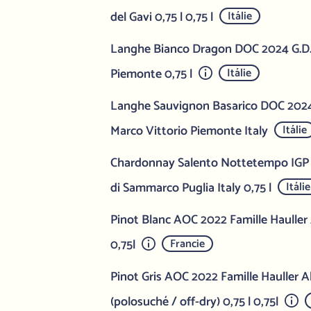
del Gavi 0,75 l 0,75 l
Itálie
Langhe Bianco Dragon DOC 2024 G.D.
Piemonte 0,75 l
Itálie
Langhe Sauvignon Basarico DOC 202
Marco Vittorio Piemonte Italy
Itálie
Chardonnay Salento Nottetempo IGP
di Sammarco Puglia Italy 0,75 l
Itálie
Pinot Blanc AOC 2022 Famille Hauller
0,75l
Francie
Pinot Gris AOC 2022 Famille Hauller A
(polosuché / off-dry) 0,75 l 0,75l