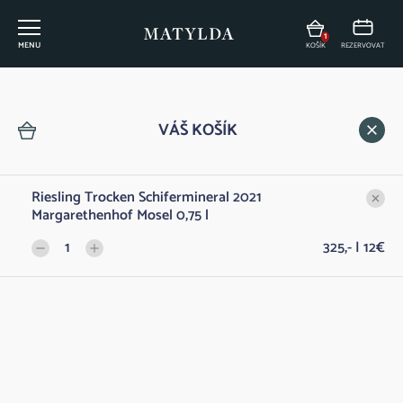
1
MENU
KOŠÍK
REZERVOVAT
Vinný lístek
VÁŠ KOŠÍK
Riesling Trocken Schifermineral 2021
FILTROVAT
Margarethenhof Mosel 0,75 l
1
325,- | 12€
DÁRKY Z MATYLDY
Dárkový poukaz na konzumaci v Restauraci
Do 
500,- | 20€
Matylda
ŠUMIVÁ VÍNA