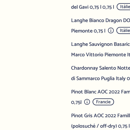
del Gavi 0,75 l 0,75 l
Itáli
Langhe Bianco Dragon DOC
Piemonte 0,75 l
Itáli
Langhe Sauvignon Basari
Marco Vittorio Piemonte I
Chardonnay Salento Nott
di Sammarco Puglia Italy 0
Pinot Blanc AOC 2022 Fami
0,75l
Francie
Pinot Gris AOC 2022 Famill
(polosuché / off-dry) 0,75 l