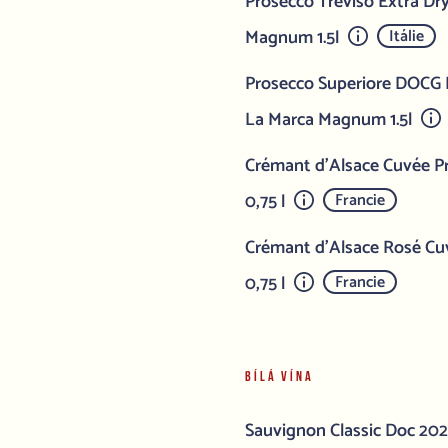
Prosecco Treviso Extra Dry
Magnum 1.5l
Itálie
Prosecco Superiore DOCG Mi
La Marca Magnum 1.5l
Crémant d'Alsace Cuvée Pr
0,75 l
Francie
Crémant d'Alsace Rosé Cuv
0,75 l
Francie
BÍLÁ VÍNA
Sauvignon Classic Doc 2024