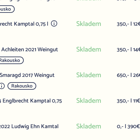
ousko
Skladem
brecht Kamptal 0,75 l
350,- | 12
Skladem
l Achleiten 2021 Weingut
350,- | 14
Rakousko
Skladem
n Smaragd 2017 Weingut
650,- | 26
Rakousko
Skladem
24 Englbrecht Kamptal 0,75
350,- | 11
Skladem
 2022 Ludwig Ehn Kamtal
0,- | 390