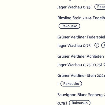
Jager Wachau 0,75 l
Rak
Riesling Stein 2024 Engel
Rakousko
Grüner Veltliner Federspie
Jager Wachau 0,75 l
Grüner Veltliner Achleite
Jager Wachau 0,75 l 0,75l
Grüner Veltliner Stein 20
l
Rakousko
Sauvignon Blanc Seeberg
0,75 l
Rakousko