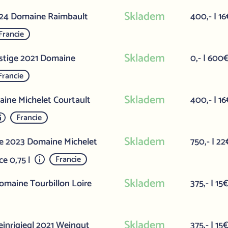
Skladem
/24 Domaine Raimbault
400,- | 16
Francie
Skladem
estige 2021 Domaine
0,- | 600
Francie
Skladem
ine Michelet Courtault
400,- | 16
Francie
Skladem
me 2023 Domaine Michelet
750,- | 22
e 0,75 l
Francie
Skladem
omaine Tourbillon Loire
375,- | 15
Skladem
teinrigiegl 2021 Weingut
375,- | 15