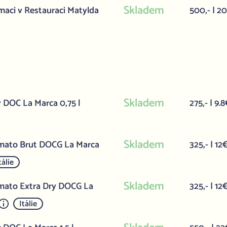
Skladem
aci v Restauraci Matylda
500,- | 2
Skladem
y DOC La Marca 0,75 l
275,- | 9.
Skladem
simato Brut DOCG La Marca
325,- | 12
tálie
Skladem
imato Extra Dry DOCG La
325,- | 12
Itálie