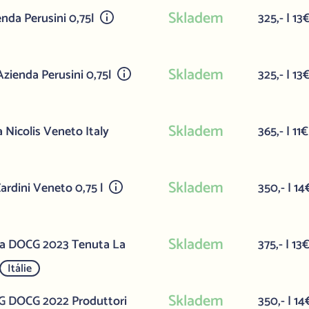
Skladem
enda Perusini 0,75l
325,- | 13
Skladem
zienda Perusini 0,75l
325,- | 13
Skladem
Nicolis Veneto Italy
365,- | 11€
Skladem
rdini Veneto 0,75 l
350,- | 14
Skladem
nca DOCG 2023 Tenuta La
375,- | 13
Itálie
Skladem
GG DOCG 2022 Produttori
350,- | 14