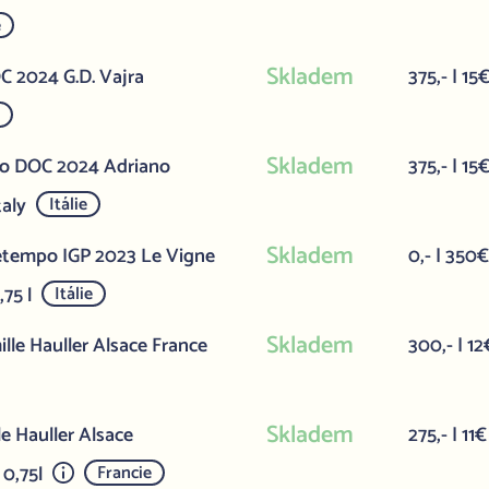
e
Skladem
 2024 G.D. Vajra
375,- | 15
e
Skladem
co DOC 2024 Adriano
375,- | 15
taly
Itálie
Skladem
etempo IGP 2023 Le Vigne
0,- | 350
,75 l
Itálie
Skladem
lle Hauller Alsace France
300,- | 12
Skladem
e Hauller Alsace
275,- | 11€
 0,75l
Francie