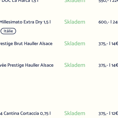
Skladem
 DOC La Marca 1,5 l
550,- | 22
Skladem
llesimato Extra Dry 1,5 l
600,- | 2
Itálie
Skladem
estige Brut Hauller Alsace
375,- | 14
Skladem
ée Prestige Hauller Alsace
375,- | 14
Skladem
 Cantina Cortaccia 0,75 l
375,- | 12