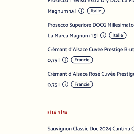
Prosecco Treviso Extra Dry DOC La Mar
Magnum 1.5l
Itálie
Prosecco Superiore DOCG Millesimato E
La Marca Magnum 1.5l
Itálie
Crémant d'Alsace Cuvée Prestige Brut
0,75 l
Francie
Crémant d'Alsace Rosé Cuvée Prestige
0,75 l
Francie
BÍLÁ VÍNA
Sauvignon Classic Doc 2024 Cantina Co