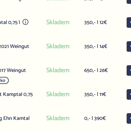
Skladem
tal 0,75 l
350,- | 12€
Skladem
 2021 Weingut
350,- | 14€
Skladem
2017 Weingut
650,- | 26€
sko
Skladem
ht Kamptal 0,75
350,- | 11€
Skladem
g Ehn Kamtal
0,- | 390€