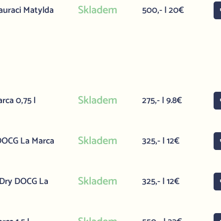
Skladem
auraci Matylda
500,- | 20€
Skladem
rca 0,75 l
275,- | 9.8€
Skladem
 DOCG La Marca
325,- | 12€
Skladem
a Dry DOCG La
325,- | 12€