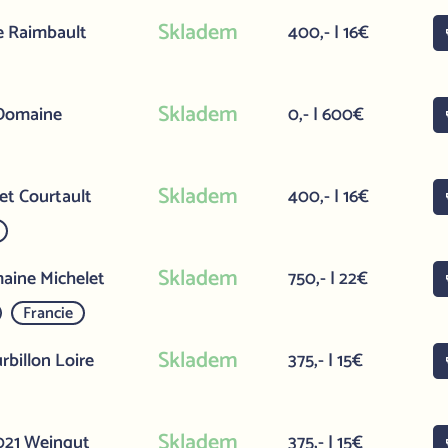
Skladem
e Raimbault
400,- | 16€
Skladem
 Domaine
0,- | 600€
Skladem
et Courtault
400,- | 16€
Skladem
aine Michelet
750,- | 22€
Francie
Skladem
billon Loire
375,- | 15€
Skladem
2021 Weingut
375,- | 15€