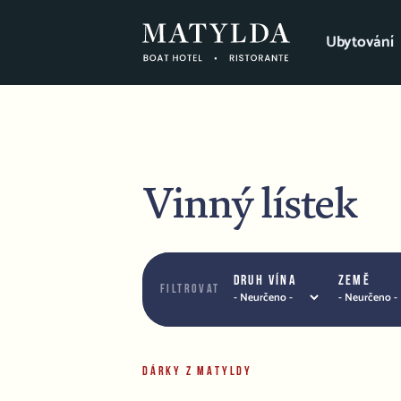
Ubytování
Vinný lístek
Druh vína
Země
Filtrovat
DÁRKY Z MATYLDY