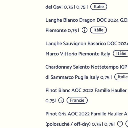
del Gavi 0,75 l 0,75 l
Itálie
Langhe Bianco Dragon DOC 2024 G.D.
Piemonte 0,75 l
Itálie
Langhe Sauvignon Basarico DOC 202
Marco Vittorio Piemonte Italy
Itálie
Chardonnay Salento Nottetempo IGP
di Sammarco Puglia Italy 0,75 l
Itálie
Pinot Blanc AOC 2022 Famille Hauller
0,75l
Francie
Pinot Gris AOC 2022 Famille Hauller A
(polosuché / off-dry) 0,75 l 0,75l