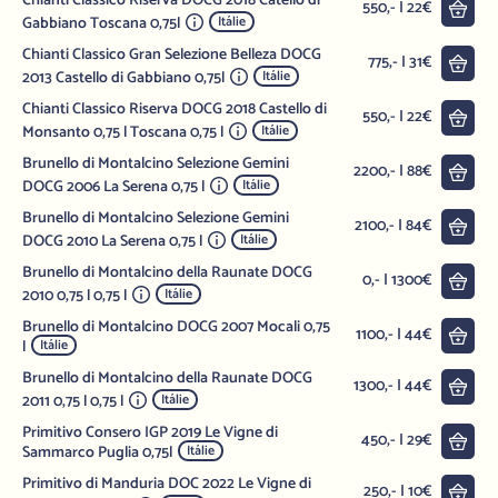
Chianti Classico Riserva DOCG 2018 Catello di
Do 
550,- | 22€
Gabbiano Toscana 0,75l
Itálie
Chianti Classico Gran Selezione Belleza DOCG
Do 
775,- | 31€
2013 Castello di Gabbiano 0,75l
Itálie
Chianti Classico Riserva DOCG 2018 Castello di
Do 
550,- | 22€
Monsanto 0,75 l Toscana 0,75 l
Itálie
Brunello di Montalcino Selezione Gemini
Do 
2200,- | 88€
DOCG 2006 La Serena 0,75 l
Itálie
Brunello di Montalcino Selezione Gemini
Do 
2100,- | 84€
DOCG 2010 La Serena 0,75 l
Itálie
Brunello di Montalcino della Raunate DOCG
Do 
0,- | 1300€
2010 0,75 l 0,75 l
Itálie
Brunello di Montalcino DOCG 2007 Mocali 0,75
Do 
1100,- | 44€
l
Itálie
Brunello di Montalcino della Raunate DOCG
Do 
1300,- | 44€
2011 0,75 l 0,75 l
Itálie
Primitivo Consero IGP 2019 Le Vigne di
Do 
450,- | 29€
Sammarco Puglia 0,75l
Itálie
Primitivo di Manduria DOC 2022 Le Vigne di
Do 
250,- | 10€