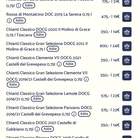
Do 
775,- | 31€
0,75l
Itálie
Rosso di Montalcino DOC 2015 La Serena 0,75 l
Do 
475,- | 19€
Itálie
Chianti Classico DOCG 2020 Il Molino di Grace
Do 
350,- | 14€
0,75 l Toscana
Itálie
Chianti Classico Gran Selezione DOCG 2012 Il
Do 
600,- | 24€
Molino di Grace 0,75 l
Itálie
Chianti Classico Clemente VII DOCG 2021
Do 
350,- | 14€
Castelli del Grevepesa 0,75l
Itálie
Chianti Classico Gran Selezione Clemente VII
Do 
550,- | 22€
DOCG 2019/21 Castelli dei Grevepesa 0,75l
Itálie
Chianti Classico Gran Selezione Lamole DOCG
Do 
575,- | 23€
2016/21 0,75l
Itálie
Chianti Classico Gran Selezione Panzano DOCG
Do 
575,- | 23€
2016/21 Castelli dei Grevepesa 0,75l
Itálie
Chianti Classico DOCG 2021 Castello di
Do 
350,- | 14€
Gabbiano 0,75l
Itálie