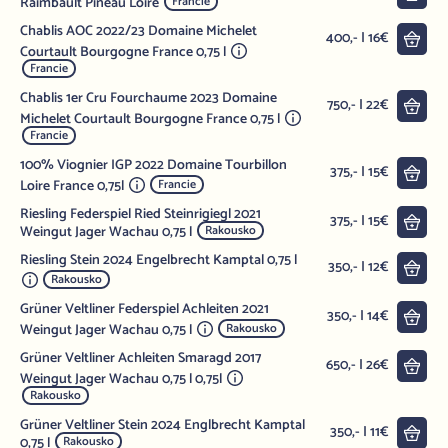
Raimbault Pineau Loire
Francie
Chablis AOC 2022/23 Domaine Michelet
Do 
400,- | 16€
Courtault Bourgogne France 0,75 l
Francie
Chablis 1er Cru Fourchaume 2023 Domaine
Do 
750,- | 22€
Michelet Courtault Bourgogne France 0,75 l
Francie
100% Viognier IGP 2022 Domaine Tourbillon
Do 
375,- | 15€
Loire France 0,75l
Francie
Riesling Federspiel Ried Steinrigiegl 2021
Do 
375,- | 15€
Weingut Jager Wachau 0,75 l
Rakousko
Riesling Stein 2024 Engelbrecht Kamptal 0,75 l
Do 
350,- | 12€
Rakousko
Grüner Veltliner Federspiel Achleiten 2021
Do 
350,- | 14€
Weingut Jager Wachau 0,75 l
Rakousko
Grüner Veltliner Achleiten Smaragd 2017
Do 
650,- | 26€
Weingut Jager Wachau 0,75 l 0,75l
Rakousko
Grüner Veltliner Stein 2024 Englbrecht Kamptal
Do 
350,- | 11€
0,75 l
Rakousko