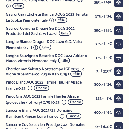
Lugana DOC 2024 Pietro Zardini Veneto 0,75 l
Do 
350,- | 14€
Itálie
Gavi di Gavi Eticheta Bianca DOCG 2023 Tenuta
Do 
375,- | 13€
La Scolca Piemonte Italy
Itálie
Gavi del Comune Di Gavi GG DOCG 2022
Do 
350,- | 14€
Produttori del Gavi 0,75 l 0,75 l
Itálie
Langhe Bianco Dragon DOC 2024 G.D. Vajra
Do 
375,- | 15€
Piemonte 0,75 l
Itálie
Langhe Sauvignon Basarico DOC 2024 Adriano
Do 
375,- | 15€
Marco Vittorio Piemonte Italy
Itálie
Chardonnay Salento Nottetempo IGP 2023 Le
Do 
0,- | 350€
Vigne di Sammarco Puglia Italy 0,75 l
Itálie
Pinot Blanc AOC 2022 Famille Hauller Alsace
Do 
300,- | 12€
France 0,75l
Francie
Pinot Gris AOC 2022 Famille Hauller Alsace
Do 
275,- | 11€
(polosuché / off-dry) 0,75 l 0,75l
Francie
Sancerre Blanc AOC 2023/24 Domaine
Do 
400,- | 16€
Raimbault Pineau Loire France
Francie
Sancerre Cuvée Lucien Prestige 2021 Domaine
Do 
0,- | 600€