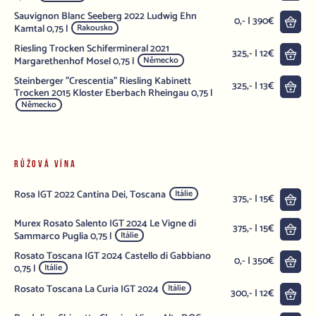
Sauvignon Blanc Seeberg 2022 Ludwig Ehn
Do 
0,- | 390€
Kamtal 0,75 l
Rakousko
Riesling Trocken Schifermineral 2021
Do 
325,- | 12€
Margarethenhof Mosel 0,75 l
Německo
Steinberger "Crescentia" Riesling Kabinett
Do 
325,- | 13€
Trocken 2015 Kloster Eberbach Rheingau 0,75 l
Německo
RŮŽOVÁ VÍNA
Rosa IGT 2022 Cantina Dei, Toscana
Itálie
Do 
375,- | 15€
Murex Rosato Salento IGT 2024 Le Vigne di
Do 
375,- | 15€
Sammarco Puglia 0,75 l
Itálie
Rosato Toscana IGT 2024 Castello di Gabbiano
Do 
0,- | 350€
0,75 l
Itálie
Rosato Toscana La Curia IGT 2024
Itálie
Do 
300,- | 12€