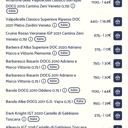
Amarone della Valpolicella Classico Barrique
Do 
1100,- | 44€
DOCG 2015 Cantina Zeni Veneto 0,75l
Itálie
Valpolicella Classico Superiore Ripasso DOC
Do 
440,- | 16.8€
2021 Pietro Zardini Veneto
Itálie
Cruino Rosso Veronese IGP 2021 Cantina Zeni
Do 
675,- | 27€
Veneto 0,75l
Itálie
Barbera d'Alba Superiore DOC 2020 Adriano
Do 
375,- | 17€
Marco e Vittorio Piemonte
Itálie
Barbaresco Basarin DOCG 2010 Adriano e
Do 
750,- | 30€
Marco Vittorio 0,75 l
Itálie
Barbaresco Basarin DOCG 2011 Adriano e
Do 
750,- | 30€
Marco Vittorio 0,75 l
Itálie
Barolo DOCG 2010 Oddero 0.75 l
Itálie
Do 
1100,- | 44€
Barolo Albe DOCG 2011 G.D. Vajra 0,75 l
Itálie
Do 
950,- | 39€
Dark Knight IGT 2020 Castello di Gabbiano
Do 
375,- | 12€
Toscana
Itálie
Alleanza IGT 2018 Castello di Gabbiano Toscana