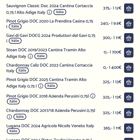
Sauvignon Classic Doc 2024 Cantina Cortaccia
Do 
375,- | 12€
0,75 l Alto Adige Italy
Itálie
Pinot Grigio DOC 2020 La Prendina Casina 0,75
Do 
240,- | 9.6€
l
Itálie
Gavi di Gavi DOCG 2024 Produttori del Gavi 0,75
Do 
300,- | 11€
l
Itálie
Stoan DOC 2019/2023 Cantina Tramin Alto
Do 
0,- | 700€
Adige Italy
Itálie
Chardonnay Caliz DOC 2023 Cantina Cortaccia
Do 
0,- | 400€
Italy
Itálie
Pinot Grigio DOC 2025 Cantina Tramin Alto
Do 
325,- | 13€
Adige Italy 0,75 l
Itálie
Pinot Grigio DOC 2018 Azienda Perusini 0,75l
Do 
325,- | 13€
Itálie
Chardonnay DOC 2017/18 Azienda Perusini 0,75l
Do 
325,- | 13€
Itálie
Lugana DOC 2024 Agricola Nicolis Veneto Italy
Do 
365,- | 11€
Itálie