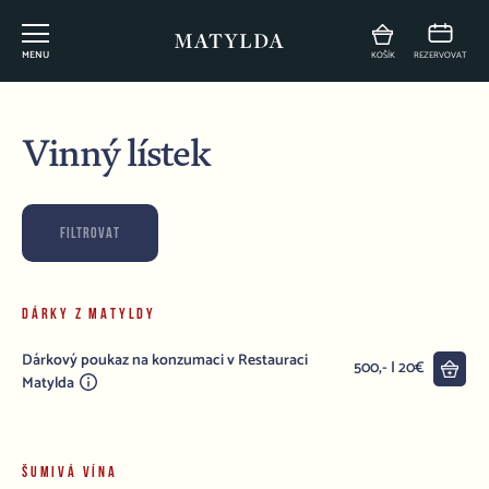
MENU
KOŠÍK
REZERVOVAT
Vinný lístek
FILTROVAT
DÁRKY Z MATYLDY
Dárkový poukaz na konzumaci v Restauraci
Do 
500,- | 20€
Matylda
ŠUMIVÁ VÍNA