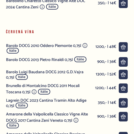
Bardolino Chiaretto Classico Vigne Alte DOC
Do 
350,- | 14€
2024 Cantina Zeni
Itálie
ČERVENÁ VÍNA
Barolo DOCG 2010 Oddero Piemonte 0,75l
Do 
1200,- | 48€
Itálie
Barolo DOCG 2013 Pietro Rinaldi 0,75l
Itálie
Do 
900,- | 36€
Barolo Luigi Baudana DOCG 2012 G.D.Vajra
Do 
1300,- | 52€
0,75l
Itálie
Brunello di Montalcino DOCG 2011 Mocali
Do 
1200,- | 44€
Toscana 0,75l
Itálie
Lagrein DOC 2023 Cantina Tramin Alto Adige
Do 
350,- | 14€
0,75l
Itálie
Amarone della Valpolicella Classico Vigne Alte
Do 
900,- | 36€
DOCG 2017 Cantina Zeni Veneto 0,75l
Itálie