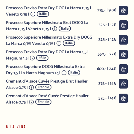
Prosecco Treviso Extra Dry DOC La Marca 0,75 l
Do 
275,- | 9.8€
Veneto 0,75 l
Itálie
Prosecco Superiore Millesimato Brut DOCG La
Do 
325,- | 12€
Marca 0,75 l Veneto 0,75 l
Itálie
Prosecco Superiore Millesimato Extra Dry DOCG
Do 
325,- | 12€
La Marca 0,75l Veneto 0,75 l
Itálie
Prosecco Treviso Extra Dry DOC La Marca 1,5 l
Do 
550,- | 22€
Magnum 1.5l
Itálie
Prosecco Superiore DOCG Millesimato Extra
Do 
600,- | 24€
Dry 1,5 l La Marca Magnum 1.5l
Itálie
Crémant d'Alsace Cuvée Prestige Brut Hauller
Do 
375,- | 14€
Alsace 0,75 l
Francie
Crémant d'Alsace Rosé Cuvée Prestige Hauller
Do 
375,- | 14€
Alsace 0,75 l
Francie
BÍLÁ VÍNA