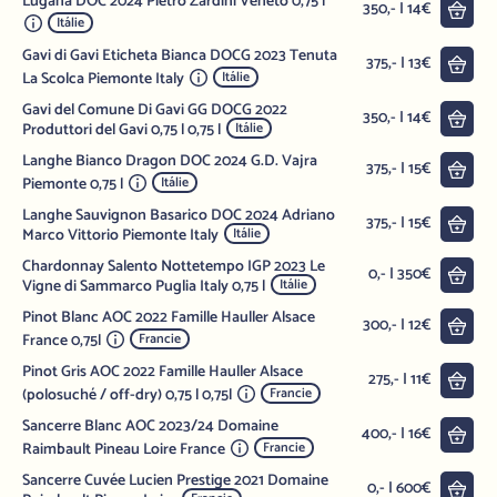
Lugana DOC 2024 Pietro Zardini Veneto 0,75 l
Do 
350,- | 14€
Itálie
Gavi di Gavi Eticheta Bianca DOCG 2023 Tenuta
Do 
375,- | 13€
La Scolca Piemonte Italy
Itálie
Gavi del Comune Di Gavi GG DOCG 2022
Do 
350,- | 14€
Produttori del Gavi 0,75 l 0,75 l
Itálie
Langhe Bianco Dragon DOC 2024 G.D. Vajra
Do 
375,- | 15€
Piemonte 0,75 l
Itálie
Langhe Sauvignon Basarico DOC 2024 Adriano
Do 
375,- | 15€
Marco Vittorio Piemonte Italy
Itálie
Chardonnay Salento Nottetempo IGP 2023 Le
Do 
0,- | 350€
Vigne di Sammarco Puglia Italy 0,75 l
Itálie
Pinot Blanc AOC 2022 Famille Hauller Alsace
Do 
300,- | 12€
France 0,75l
Francie
Pinot Gris AOC 2022 Famille Hauller Alsace
Do 
275,- | 11€
(polosuché / off-dry) 0,75 l 0,75l
Francie
Sancerre Blanc AOC 2023/24 Domaine
Do 
400,- | 16€
Raimbault Pineau Loire France
Francie
Sancerre Cuvée Lucien Prestige 2021 Domaine
Do 
0,- | 600€