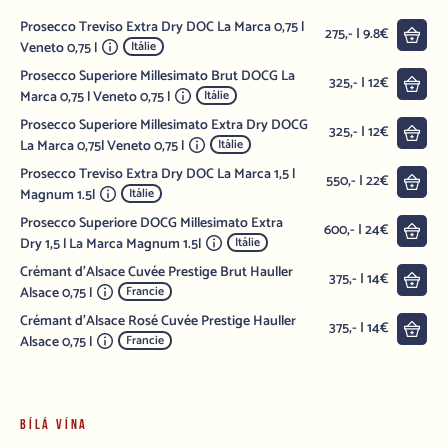
Prosecco Treviso Extra Dry DOC La Marca 0,75 l
Do 
275,- | 9.8€
Veneto 0,75 l
Itálie
Prosecco Superiore Millesimato Brut DOCG La
Do 
325,- | 12€
Marca 0,75 l Veneto 0,75 l
Itálie
Prosecco Superiore Millesimato Extra Dry DOCG
Do 
325,- | 12€
La Marca 0,75l Veneto 0,75 l
Itálie
Prosecco Treviso Extra Dry DOC La Marca 1,5 l
Do 
550,- | 22€
Magnum 1.5l
Itálie
Prosecco Superiore DOCG Millesimato Extra
Do 
600,- | 24€
Dry 1,5 l La Marca Magnum 1.5l
Itálie
Crémant d'Alsace Cuvée Prestige Brut Hauller
Do 
375,- | 14€
Alsace 0,75 l
Francie
Crémant d'Alsace Rosé Cuvée Prestige Hauller
Do 
375,- | 14€
Alsace 0,75 l
Francie
BÍLÁ VÍNA