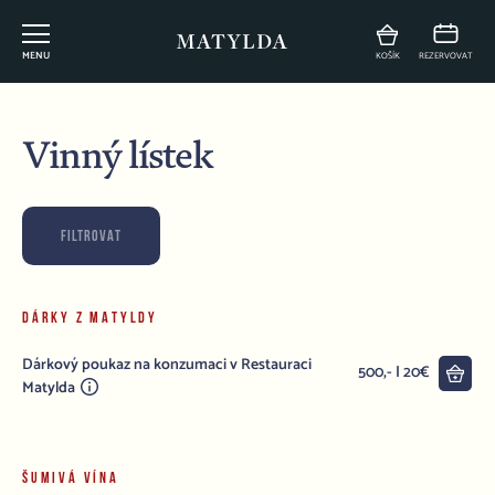
MENU
KOŠÍK
REZERVOVAT
Vinný lístek
FILTROVAT
DÁRKY Z MATYLDY
Dárkový poukaz na konzumaci v Restauraci
Do 
500,- | 20€
Matylda
ŠUMIVÁ VÍNA