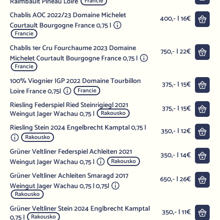
Raimbault Pineau Loire
Francie
Chablis AOC 2022/23 Domaine Michelet
Do 
400,- | 16€
Courtault Bourgogne France 0,75 l
Francie
Chablis 1er Cru Fourchaume 2023 Domaine
Do 
750,- | 22€
Michelet Courtault Bourgogne France 0,75 l
Francie
100% Viognier IGP 2022 Domaine Tourbillon
Do 
375,- | 15€
Loire France 0,75l
Francie
Riesling Federspiel Ried Steinrigiegl 2021
Do 
375,- | 15€
Weingut Jager Wachau 0,75 l
Rakousko
Riesling Stein 2024 Engelbrecht Kamptal 0,75 l
Do 
350,- | 12€
Rakousko
Grüner Veltliner Federspiel Achleiten 2021
Do 
350,- | 14€
Weingut Jager Wachau 0,75 l
Rakousko
Grüner Veltliner Achleiten Smaragd 2017
Do 
650,- | 26€
Weingut Jager Wachau 0,75 l 0,75l
Rakousko
Grüner Veltliner Stein 2024 Englbrecht Kamptal
Do 
350,- | 11€
0,75 l
Rakousko