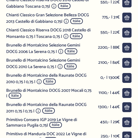
Chianti Classico Riserva DOCG 2018 Catello di
Do 
550,- | 22€
Gabbiano Toscana 0,75l
Itálie
Chianti Classico Gran Selezione Belleza DOCG
Do 
775,- | 31€
2013 Castello di Gabbiano 0,75l
Itálie
Chianti Classico Riserva DOCG 2018 Castello di
Do 
550,- | 22€
Monsanto 0,75 l Toscana 0,75 l
Itálie
Brunello di Montalcino Selezione Gemini
Do 
2200,- | 88€
DOCG 2006 La Serena 0,75 l
Itálie
Brunello di Montalcino Selezione Gemini
Do 
2100,- | 84€
DOCG 2010 La Serena 0,75 l
Itálie
Brunello di Montalcino della Raunate DOCG
Do 
0,- | 1300€
2010 0,75 l 0,75 l
Itálie
Brunello di Montalcino DOCG 2007 Mocali 0,75
Do 
1100,- | 44€
l
Itálie
Brunello di Montalcino della Raunate DOCG
Do 
1300,- | 44€
2011 0,75 l 0,75 l
Itálie
Primitivo Consero IGP 2019 Le Vigne di
Do 
450,- | 29€
Sammarco Puglia 0,75l
Itálie
Primitivo di Manduria DOC 2022 Le Vigne di
Do 
250,- | 10€