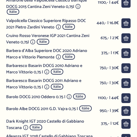
Amarone della Valpolicella Classico Barrique
Do 
1100,- | 44€
DOCG 2015 Cantina Zeni Veneto 0,75l
Itálie
Valpolicella Classico Superiore Ripasso DOC
Do 
440,- | 16.8€
2021 Pietro Zardini Veneto
Itálie
Cruino Rosso Veronese IGP 2021 Cantina Zeni
Do 
675,- | 27€
Veneto 0,75l
Itálie
Barbera d'Alba Superiore DOC 2020 Adriano
Do 
375,- | 17€
Marco e Vittorio Piemonte
Itálie
Barbaresco Basarin DOCG 2010 Adriano e
Do 
750,- | 30€
Marco Vittorio 0,75 l
Itálie
Barbaresco Basarin DOCG 2011 Adriano e
Do 
750,- | 30€
Marco Vittorio 0,75 l
Itálie
Barolo DOCG 2010 Oddero 0.75 l
Itálie
Do 
1100,- | 44€
Barolo Albe DOCG 2011 G.D. Vajra 0,75 l
Itálie
Do 
950,- | 39€
Dark Knight IGT 2020 Castello di Gabbiano
Do 
375,- | 12€
Toscana
Itálie
Alleanza IGT 2018 Castello di Gabbiano Toscana