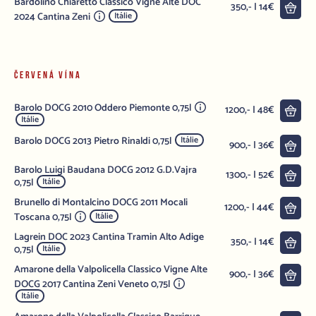
Bardolino Chiaretto Classico Vigne Alte DOC
Do 
350,- | 14€
2024 Cantina Zeni
Itálie
ČERVENÁ VÍNA
Barolo DOCG 2010 Oddero Piemonte 0,75l
Do 
1200,- | 48€
Itálie
Barolo DOCG 2013 Pietro Rinaldi 0,75l
Itálie
Do 
900,- | 36€
Barolo Luigi Baudana DOCG 2012 G.D.Vajra
Do 
1300,- | 52€
0,75l
Itálie
Brunello di Montalcino DOCG 2011 Mocali
Do 
1200,- | 44€
Toscana 0,75l
Itálie
Lagrein DOC 2023 Cantina Tramin Alto Adige
Do 
350,- | 14€
0,75l
Itálie
Amarone della Valpolicella Classico Vigne Alte
Do 
900,- | 36€
DOCG 2017 Cantina Zeni Veneto 0,75l
Itálie