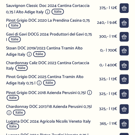
Sauvignon Classic Doc 2024 Cantina Cortaccia
Do 
375,- | 12€
0,75 l Alto Adige Italy
Itálie
Pinot Grigio DOC 2020 La Prendina Casina 0,75
Do 
240,- | 9.6€
l
Itálie
Gavi di Gavi DOCG 2024 Produttori del Gavi 0,75
Do 
300,- | 11€
l
Itálie
Stoan DOC 2019/2023 Cantina Tramin Alto
Do 
0,- | 700€
Adige Italy
Itálie
Chardonnay Caliz DOC 2023 Cantina Cortaccia
Do 
0,- | 400€
Italy
Itálie
Pinot Grigio DOC 2025 Cantina Tramin Alto
Do 
325,- | 13€
Adige Italy 0,75 l
Itálie
Pinot Grigio DOC 2018 Azienda Perusini 0,75l
Do 
325,- | 13€
Itálie
Chardonnay DOC 2017/18 Azienda Perusini 0,75l
Do 
325,- | 13€
Itálie
Lugana DOC 2024 Agricola Nicolis Veneto Italy
Do 
365,- | 11€
Itálie