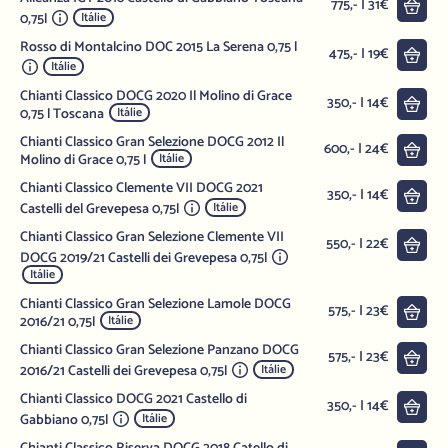
Do 
775,- | 31€
0,75l
Itálie
Rosso di Montalcino DOC 2015 La Serena 0,75 l
Do 
475,- | 19€
Itálie
Chianti Classico DOCG 2020 Il Molino di Grace
Do 
350,- | 14€
0,75 l Toscana
Itálie
Chianti Classico Gran Selezione DOCG 2012 Il
Do 
600,- | 24€
Molino di Grace 0,75 l
Itálie
Chianti Classico Clemente VII DOCG 2021
Do 
350,- | 14€
Castelli del Grevepesa 0,75l
Itálie
Chianti Classico Gran Selezione Clemente VII
Do 
550,- | 22€
DOCG 2019/21 Castelli dei Grevepesa 0,75l
Itálie
Chianti Classico Gran Selezione Lamole DOCG
Do 
575,- | 23€
2016/21 0,75l
Itálie
Chianti Classico Gran Selezione Panzano DOCG
Do 
575,- | 23€
2016/21 Castelli dei Grevepesa 0,75l
Itálie
Chianti Classico DOCG 2021 Castello di
Do 
350,- | 14€
Gabbiano 0,75l
Itálie