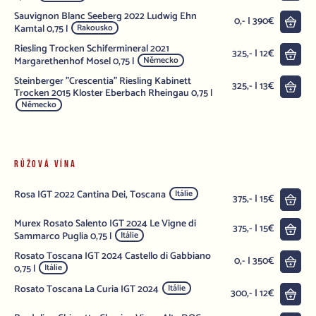
Sauvignon Blanc Seeberg 2022 Ludwig Ehn
Do 
0,- | 390€
Kamtal 0,75 l
Rakousko
Riesling Trocken Schifermineral 2021
Do 
325,- | 12€
Margarethenhof Mosel 0,75 l
Německo
Steinberger "Crescentia" Riesling Kabinett
Do 
325,- | 13€
Trocken 2015 Kloster Eberbach Rheingau 0,75 l
Německo
RŮŽOVÁ VÍNA
Rosa IGT 2022 Cantina Dei, Toscana
Itálie
Do 
375,- | 15€
Murex Rosato Salento IGT 2024 Le Vigne di
Do 
375,- | 15€
Sammarco Puglia 0,75 l
Itálie
Rosato Toscana IGT 2024 Castello di Gabbiano
Do 
0,- | 350€
0,75 l
Itálie
Rosato Toscana La Curia IGT 2024
Itálie
Do 
300,- | 12€