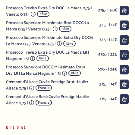
Prosecco Treviso Extra Dry DOC La Marca 0,75 l
Do 
275,- | 9.8€
Veneto 0,75 l
Itálie
Prosecco Superiore Millesimato Brut DOCG La
Do 
325,- | 12€
Marca 0,75 l Veneto 0,75 l
Itálie
Prosecco Superiore Millesimato Extra Dry DOCG
Do 
325,- | 12€
La Marca 0,75l Veneto 0,75 l
Itálie
Prosecco Treviso Extra Dry DOC La Marca 1,5 l
Do 
550,- | 22€
Magnum 1.5l
Itálie
Prosecco Superiore DOCG Millesimato Extra
Do 
600,- | 24€
Dry 1,5 l La Marca Magnum 1.5l
Itálie
Crémant d'Alsace Cuvée Prestige Brut Hauller
Do 
375,- | 14€
Alsace 0,75 l
Francie
Crémant d'Alsace Rosé Cuvée Prestige Hauller
Do 
375,- | 14€
Alsace 0,75 l
Francie
BÍLÁ VÍNA