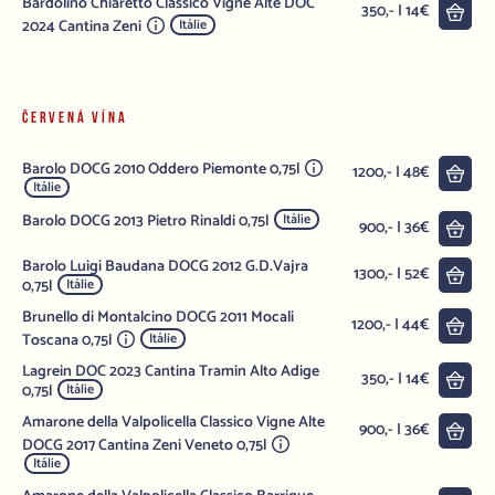
Bardolino Chiaretto Classico Vigne Alte DOC
Do 
350,- | 14€
2024 Cantina Zeni
Itálie
ČERVENÁ VÍNA
Barolo DOCG 2010 Oddero Piemonte 0,75l
Do 
1200,- | 48€
Itálie
Barolo DOCG 2013 Pietro Rinaldi 0,75l
Itálie
Do 
900,- | 36€
Barolo Luigi Baudana DOCG 2012 G.D.Vajra
Do 
1300,- | 52€
0,75l
Itálie
Brunello di Montalcino DOCG 2011 Mocali
Do 
1200,- | 44€
Toscana 0,75l
Itálie
Lagrein DOC 2023 Cantina Tramin Alto Adige
Do 
350,- | 14€
0,75l
Itálie
Amarone della Valpolicella Classico Vigne Alte
Do 
900,- | 36€
DOCG 2017 Cantina Zeni Veneto 0,75l
Itálie