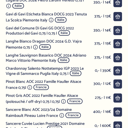
Lugana DOC 2024 Pietro Zardini Veneto 0,75 l
Do 
350,- | 14€
Itálie
Gavi di Gavi Eticheta Bianca DOCG 2023 Tenuta
Do 
375,- | 13€
La Scolca Piemonte Italy
Itálie
Gavi del Comune Di Gavi GG DOCG 2022
Do 
350,- | 14€
Produttori del Gavi 0,75 l 0,75 l
Itálie
Langhe Bianco Dragon DOC 2024 G.D. Vajra
Do 
375,- | 15€
Piemonte 0,75 l
Itálie
Langhe Sauvignon Basarico DOC 2024 Adriano
Do 
375,- | 15€
Marco Vittorio Piemonte Italy
Itálie
Chardonnay Salento Nottetempo IGP 2023 Le
Do 
0,- | 350€
Vigne di Sammarco Puglia Italy 0,75 l
Itálie
Pinot Blanc AOC 2022 Famille Hauller Alsace
Do 
300,- | 12€
France 0,75l
Francie
Pinot Gris AOC 2022 Famille Hauller Alsace
Do 
275,- | 11€
(polosuché / off-dry) 0,75 l 0,75l
Francie
Sancerre Blanc AOC 2023/24 Domaine
Do 
400,- | 16€
Raimbault Pineau Loire France
Francie
Sancerre Cuvée Lucien Prestige 2021 Domaine
Do 
0,- | 600€