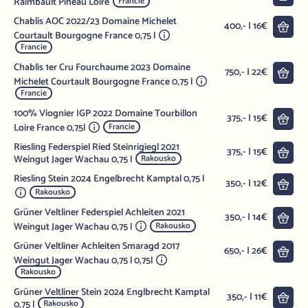
Raimbault Pineau Loire
Francie
Chablis AOC 2022/23 Domaine Michelet
Do 
400,- | 16€
Courtault Bourgogne France 0,75 l
Francie
Chablis 1er Cru Fourchaume 2023 Domaine
Do 
750,- | 22€
Michelet Courtault Bourgogne France 0,75 l
Francie
100% Viognier IGP 2022 Domaine Tourbillon
Do 
375,- | 15€
Loire France 0,75l
Francie
Riesling Federspiel Ried Steinrigiegl 2021
Do 
375,- | 15€
Weingut Jager Wachau 0,75 l
Rakousko
Riesling Stein 2024 Engelbrecht Kamptal 0,75 l
Do 
350,- | 12€
Rakousko
Grüner Veltliner Federspiel Achleiten 2021
Do 
350,- | 14€
Weingut Jager Wachau 0,75 l
Rakousko
Grüner Veltliner Achleiten Smaragd 2017
Do 
650,- | 26€
Weingut Jager Wachau 0,75 l 0,75l
Rakousko
Grüner Veltliner Stein 2024 Englbrecht Kamptal
Do 
350,- | 11€
0,75 l
Rakousko