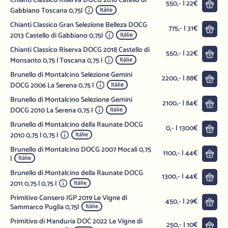
Chianti Classico Riserva DOCG 2018 Catello di
Do 
550,- | 22€
Gabbiano Toscana 0,75l
Itálie
Chianti Classico Gran Selezione Belleza DOCG
Do 
775,- | 31€
2013 Castello di Gabbiano 0,75l
Itálie
Chianti Classico Riserva DOCG 2018 Castello di
Do 
550,- | 22€
Monsanto 0,75 l Toscana 0,75 l
Itálie
Brunello di Montalcino Selezione Gemini
Do 
2200,- | 88€
DOCG 2006 La Serena 0,75 l
Itálie
Brunello di Montalcino Selezione Gemini
Do 
2100,- | 84€
DOCG 2010 La Serena 0,75 l
Itálie
Brunello di Montalcino della Raunate DOCG
Do 
0,- | 1300€
2010 0,75 l 0,75 l
Itálie
Brunello di Montalcino DOCG 2007 Mocali 0,75
Do 
1100,- | 44€
l
Itálie
Brunello di Montalcino della Raunate DOCG
Do 
1300,- | 44€
2011 0,75 l 0,75 l
Itálie
Primitivo Consero IGP 2019 Le Vigne di
Do 
450,- | 29€
Sammarco Puglia 0,75l
Itálie
Primitivo di Manduria DOC 2022 Le Vigne di
Do 
250,- | 10€