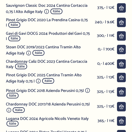
Sauvignon Classic Doc 2024 Cantina Cortaccia
Do 
375,- | 12€
0,75 l Alto Adige Italy
Itálie
Pinot Grigio DOC 2020 La Prendina Casina 0,75
Do 
240,- | 9.6€
l
Itálie
Gavi di Gavi DOCG 2024 Produttori del Gavi 0,75
Do 
300,- | 11€
l
Itálie
Stoan DOC 2019/2023 Cantina Tramin Alto
Do 
0,- | 700€
Adige Italy
Itálie
Chardonnay Caliz DOC 2023 Cantina Cortaccia
Do 
0,- | 400€
Italy
Itálie
Pinot Grigio DOC 2025 Cantina Tramin Alto
Do 
325,- | 13€
Adige Italy 0,75 l
Itálie
Pinot Grigio DOC 2018 Azienda Perusini 0,75l
Do 
325,- | 13€
Itálie
Chardonnay DOC 2017/18 Azienda Perusini 0,75l
Do 
325,- | 13€
Itálie
Lugana DOC 2024 Agricola Nicolis Veneto Italy
Do 
365,- | 11€
Itálie