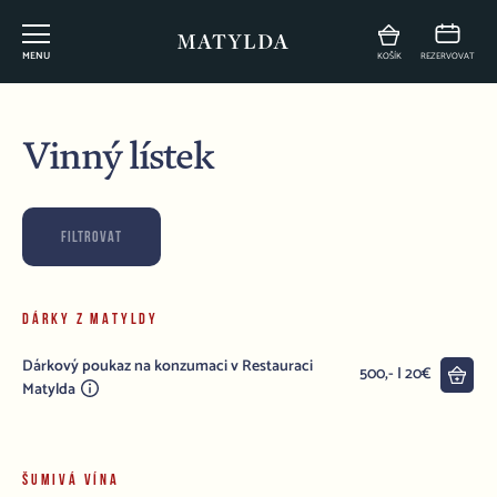
MENU
KOŠÍK
REZERVOVAT
Vinný lístek
FILTROVAT
DÁRKY Z MATYLDY
Dárkový poukaz na konzumaci v Restauraci
Do 
500,- | 20€
Matylda
ŠUMIVÁ VÍNA