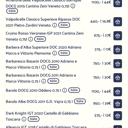
Amarone della Valpolicella Classico Barrique
Do 
1100,- | 44€
DOCG 2015 Cantina Zeni Veneto 0,75l
Itálie
Valpolicella Classico Superiore Ripasso DOC
Do 
440,- | 16.8€
2021 Pietro Zardini Veneto
Itálie
Cruino Rosso Veronese IGP 2021 Cantina Zeni
Do 
675,- | 27€
Veneto 0,75l
Itálie
Barbera d'Alba Superiore DOC 2020 Adriano
Do 
375,- | 17€
Marco e Vittorio Piemonte
Itálie
Barbaresco Basarin DOCG 2010 Adriano e
Do 
750,- | 30€
Marco Vittorio 0,75 l
Itálie
Barbaresco Basarin DOCG 2011 Adriano e
Do 
750,- | 30€
Marco Vittorio 0,75 l
Itálie
Barolo DOCG 2010 Oddero 0.75 l
Itálie
Do 
1100,- | 44€
Barolo Albe DOCG 2011 G.D. Vajra 0,75 l
Itálie
Do 
950,- | 39€
Dark Knight IGT 2020 Castello di Gabbiano
Do 
375,- | 12€
Toscana
Itálie
Alleanza IGT 2018 Castello di Gabbiano Toscana