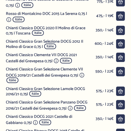
Do 
775,- | 31€
0,75l
Itálie
Rosso di Montalcino DOC 2015 La Serena 0,75 l
Do 
475,- | 19€
Itálie
Chianti Classico DOCG 2020 Il Molino di Grace
Do 
350,- | 14€
0,75 l Toscana
Itálie
Chianti Classico Gran Selezione DOCG 2012 Il
Do 
600,- | 24€
Molino di Grace 0,75 l
Itálie
Chianti Classico Clemente VII DOCG 2021
Do 
350,- | 14€
Castelli del Grevepesa 0,75l
Itálie
Chianti Classico Gran Selezione Clemente VII
Do 
550,- | 22€
DOCG 2019/21 Castelli dei Grevepesa 0,75l
Itálie
Chianti Classico Gran Selezione Lamole DOCG
Do 
575,- | 23€
2016/21 0,75l
Itálie
Chianti Classico Gran Selezione Panzano DOCG
Do 
575,- | 23€
2016/21 Castelli dei Grevepesa 0,75l
Itálie
Chianti Classico DOCG 2021 Castello di
Do 
350,- | 14€
Gabbiano 0,75l
Itálie