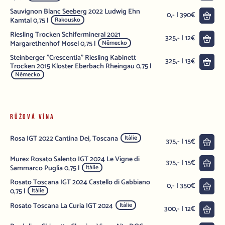
Sauvignon Blanc Seeberg 2022 Ludwig Ehn
Do 
0,- | 390€
Kamtal 0,75 l
Rakousko
Riesling Trocken Schifermineral 2021
Do 
325,- | 12€
Margarethenhof Mosel 0,75 l
Německo
Steinberger "Crescentia" Riesling Kabinett
Do 
325,- | 13€
Trocken 2015 Kloster Eberbach Rheingau 0,75 l
Německo
RŮŽOVÁ VÍNA
Rosa IGT 2022 Cantina Dei, Toscana
Itálie
Do 
375,- | 15€
Murex Rosato Salento IGT 2024 Le Vigne di
Do 
375,- | 15€
Sammarco Puglia 0,75 l
Itálie
Rosato Toscana IGT 2024 Castello di Gabbiano
Do 
0,- | 350€
0,75 l
Itálie
Rosato Toscana La Curia IGT 2024
Itálie
Do 
300,- | 12€