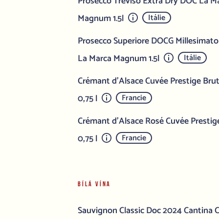
Prosecco Treviso Extra Dry DOC La Mar
Magnum 1.5l
Itálie
Prosecco Superiore DOCG Millesimato E
La Marca Magnum 1.5l
Itálie
Crémant d'Alsace Cuvée Prestige Brut
0,75 l
Francie
Crémant d'Alsace Rosé Cuvée Prestige
0,75 l
Francie
BÍLÁ VÍNA
Sauvignon Classic Doc 2024 Cantina Co