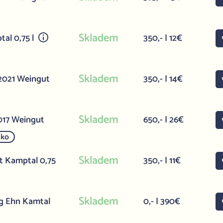
Skladem
tal 0,75 l
350,- | 12€
Skladem
 2021 Weingut
350,- | 14€
Skladem
2017 Weingut
650,- | 26€
sko
Skladem
ht Kamptal 0,75
350,- | 11€
Skladem
g Ehn Kamtal
0,- | 390€