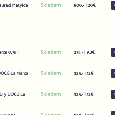
Skladem
auraci Matylda
500,- | 20€
Skladem
rca 0,75 l
275,- | 9.8€
Skladem
 DOCG La Marca
325,- | 12€
Skladem
a Dry DOCG La
325,- | 12€