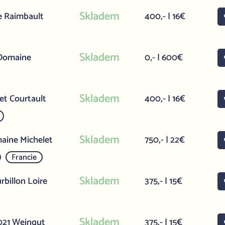
Skladem
e Raimbault
400,- | 16€
Skladem
 Domaine
0,- | 600€
Skladem
et Courtault
400,- | 16€
Skladem
aine Michelet
750,- | 22€
Francie
Skladem
billon Loire
375,- | 15€
Skladem
2021 Weingut
375,- | 15€