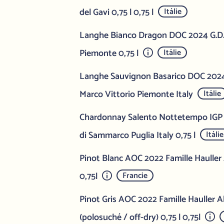
del Gavi 0,75 l 0,75 l
Itálie
Langhe Bianco Dragon DOC 2024 G.D.
Piemonte 0,75 l
Itálie
Langhe Sauvignon Basarico DOC 202
Marco Vittorio Piemonte Italy
Itálie
Chardonnay Salento Nottetempo IGP
di Sammarco Puglia Italy 0,75 l
Itálie
Pinot Blanc AOC 2022 Famille Hauller
0,75l
Francie
Pinot Gris AOC 2022 Famille Hauller A
(polosuché / off-dry) 0,75 l 0,75l