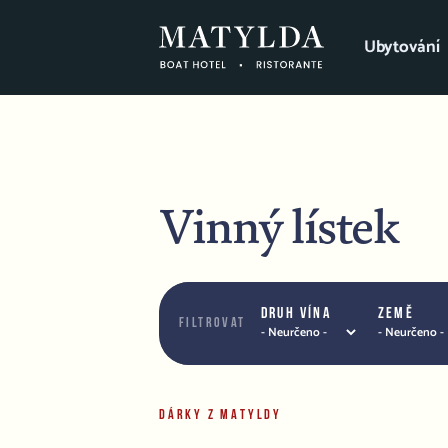
Ubytování
Vinný lístek
Druh vína
Země
Filtrovat
DÁRKY Z MATYLDY