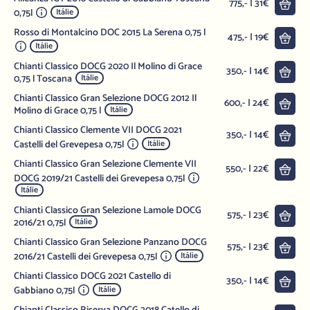
Do 
775,- | 31€
0,75l
Itálie
Rosso di Montalcino DOC 2015 La Serena 0,75 l
Do 
475,- | 19€
Itálie
Chianti Classico DOCG 2020 Il Molino di Grace
Do 
350,- | 14€
0,75 l Toscana
Itálie
Chianti Classico Gran Selezione DOCG 2012 Il
Do 
600,- | 24€
Molino di Grace 0,75 l
Itálie
Chianti Classico Clemente VII DOCG 2021
Do 
350,- | 14€
Castelli del Grevepesa 0,75l
Itálie
Chianti Classico Gran Selezione Clemente VII
Do 
550,- | 22€
DOCG 2019/21 Castelli dei Grevepesa 0,75l
Itálie
Chianti Classico Gran Selezione Lamole DOCG
Do 
575,- | 23€
2016/21 0,75l
Itálie
Chianti Classico Gran Selezione Panzano DOCG
Do 
575,- | 23€
2016/21 Castelli dei Grevepesa 0,75l
Itálie
Chianti Classico DOCG 2021 Castello di
Do 
350,- | 14€
Gabbiano 0,75l
Itálie