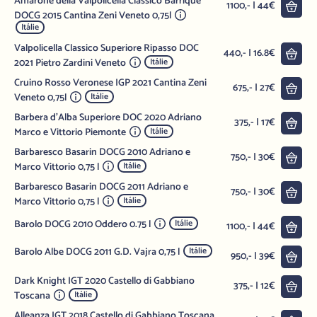
Amarone della Valpolicella Classico Barrique
Do 
1100,- | 44€
DOCG 2015 Cantina Zeni Veneto 0,75l
Itálie
Valpolicella Classico Superiore Ripasso DOC
Do 
440,- | 16.8€
2021 Pietro Zardini Veneto
Itálie
Cruino Rosso Veronese IGP 2021 Cantina Zeni
Do 
675,- | 27€
Veneto 0,75l
Itálie
Barbera d'Alba Superiore DOC 2020 Adriano
Do 
375,- | 17€
Marco e Vittorio Piemonte
Itálie
Barbaresco Basarin DOCG 2010 Adriano e
Do 
750,- | 30€
Marco Vittorio 0,75 l
Itálie
Barbaresco Basarin DOCG 2011 Adriano e
Do 
750,- | 30€
Marco Vittorio 0,75 l
Itálie
Barolo DOCG 2010 Oddero 0.75 l
Itálie
Do 
1100,- | 44€
Barolo Albe DOCG 2011 G.D. Vajra 0,75 l
Itálie
Do 
950,- | 39€
Dark Knight IGT 2020 Castello di Gabbiano
Do 
375,- | 12€
Toscana
Itálie
Alleanza IGT 2018 Castello di Gabbiano Toscana