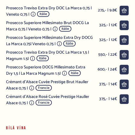
Prosecco Treviso Extra Dry DOC La Marca 0,75 l
Do 
275,- | 9.8€
Veneto 0,75 l
Itálie
Prosecco Superiore Millesimato Brut DOCG La
Do 
325,- | 12€
Marca 0,75 l Veneto 0,75 l
Itálie
Prosecco Superiore Millesimato Extra Dry DOCG
Do 
325,- | 12€
La Marca 0,75l Veneto 0,75 l
Itálie
Prosecco Treviso Extra Dry DOC La Marca 1,5 l
Do 
550,- | 22€
Magnum 1.5l
Itálie
Prosecco Superiore DOCG Millesimato Extra
Do 
600,- | 24€
Dry 1,5 l La Marca Magnum 1.5l
Itálie
Crémant d'Alsace Cuvée Prestige Brut Hauller
Do 
375,- | 14€
Alsace 0,75 l
Francie
Crémant d'Alsace Rosé Cuvée Prestige Hauller
Do 
375,- | 14€
Alsace 0,75 l
Francie
BÍLÁ VÍNA