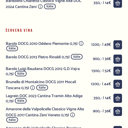
Bardolino Chiaretto Classico Vigne Alte DOC
Do 
350,- | 14€
2024 Cantina Zeni
Itálie
ČERVENÁ VÍNA
Barolo DOCG 2010 Oddero Piemonte 0,75l
Do 
1200,- | 48€
Itálie
Barolo DOCG 2013 Pietro Rinaldi 0,75l
Itálie
Do 
900,- | 36€
Barolo Luigi Baudana DOCG 2012 G.D.Vajra
Do 
1300,- | 52€
0,75l
Itálie
Brunello di Montalcino DOCG 2011 Mocali
Do 
1200,- | 44€
Toscana 0,75l
Itálie
Lagrein DOC 2023 Cantina Tramin Alto Adige
Do 
350,- | 14€
0,75l
Itálie
Amarone della Valpolicella Classico Vigne Alte
Do 
900,- | 36€
DOCG 2017 Cantina Zeni Veneto 0,75l
Itálie