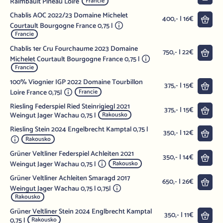
Raimbault Pineau Loire
Francie
Chablis AOC 2022/23 Domaine Michelet
Do 
400,- | 16€
Courtault Bourgogne France 0,75 l
Francie
Chablis 1er Cru Fourchaume 2023 Domaine
Do 
750,- | 22€
Michelet Courtault Bourgogne France 0,75 l
Francie
100% Viognier IGP 2022 Domaine Tourbillon
Do 
375,- | 15€
Loire France 0,75l
Francie
Riesling Federspiel Ried Steinrigiegl 2021
Do 
375,- | 15€
Weingut Jager Wachau 0,75 l
Rakousko
Riesling Stein 2024 Engelbrecht Kamptal 0,75 l
Do 
350,- | 12€
Rakousko
Grüner Veltliner Federspiel Achleiten 2021
Do 
350,- | 14€
Weingut Jager Wachau 0,75 l
Rakousko
Grüner Veltliner Achleiten Smaragd 2017
Do 
650,- | 26€
Weingut Jager Wachau 0,75 l 0,75l
Rakousko
Grüner Veltliner Stein 2024 Englbrecht Kamptal
Do 
350,- | 11€
0,75 l
Rakousko