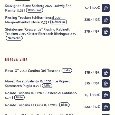
Sauvignon Blanc Seeberg 2022 Ludwig Ehn
Do 
0,- | 390€
Kamtal 0,75 l
Rakousko
Riesling Trocken Schifermineral 2021
Do 
325,- | 12€
Margarethenhof Mosel 0,75 l
Německo
Steinberger "Crescentia" Riesling Kabinett
Do 
325,- | 13€
Trocken 2015 Kloster Eberbach Rheingau 0,75 l
Německo
RŮŽOVÁ VÍNA
Rosa IGT 2022 Cantina Dei, Toscana
Itálie
Do 
375,- | 15€
Murex Rosato Salento IGT 2024 Le Vigne di
Do 
375,- | 15€
Sammarco Puglia 0,75 l
Itálie
Rosato Toscana IGT 2024 Castello di Gabbiano
Do 
0,- | 350€
0,75 l
Itálie
Rosato Toscana La Curia IGT 2024
Itálie
Do 
300,- | 12€