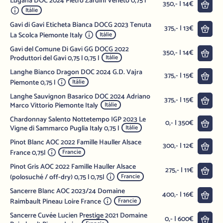
Lugana DOC 2024 Pietro Zardini Veneto 0,75 l
Do 
350,- | 14€
Itálie
Gavi di Gavi Eticheta Bianca DOCG 2023 Tenuta
Do 
375,- | 13€
La Scolca Piemonte Italy
Itálie
Gavi del Comune Di Gavi GG DOCG 2022
Do 
350,- | 14€
Produttori del Gavi 0,75 l 0,75 l
Itálie
Langhe Bianco Dragon DOC 2024 G.D. Vajra
Do 
375,- | 15€
Piemonte 0,75 l
Itálie
Langhe Sauvignon Basarico DOC 2024 Adriano
Do 
375,- | 15€
Marco Vittorio Piemonte Italy
Itálie
Chardonnay Salento Nottetempo IGP 2023 Le
Do 
0,- | 350€
Vigne di Sammarco Puglia Italy 0,75 l
Itálie
Pinot Blanc AOC 2022 Famille Hauller Alsace
Do 
300,- | 12€
France 0,75l
Francie
Pinot Gris AOC 2022 Famille Hauller Alsace
Do 
275,- | 11€
(polosuché / off-dry) 0,75 l 0,75l
Francie
Sancerre Blanc AOC 2023/24 Domaine
Do 
400,- | 16€
Raimbault Pineau Loire France
Francie
Sancerre Cuvée Lucien Prestige 2021 Domaine
Do 
0,- | 600€