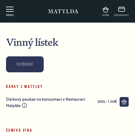
MENU
KOŠÍK
REZERVOVAT
Vinný lístek
FILTROVAT
DÁRKY Z MATYLDY
Dárkový poukaz na konzumaci v Restauraci
Do 
500,- | 20€
Matylda
ŠUMIVÁ VÍNA