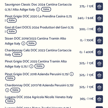
Sauvignon Classic Doc 2024 Cantina Cortaccia
Do 
375,- | 12€
0,75 l Alto Adige Italy
Itálie
Pinot Grigio DOC 2020 La Prendina Casina 0,75
Do 
240,- | 9.6€
l
Itálie
Gavi di Gavi DOCG 2024 Produttori del Gavi 0,75
Do 
300,- | 11€
l
Itálie
Stoan DOC 2019/2023 Cantina Tramin Alto
Do 
0,- | 700€
Adige Italy
Itálie
Chardonnay Caliz DOC 2023 Cantina Cortaccia
Do 
0,- | 400€
Italy
Itálie
Pinot Grigio DOC 2025 Cantina Tramin Alto
Do 
325,- | 13€
Adige Italy 0,75 l
Itálie
Pinot Grigio DOC 2018 Azienda Perusini 0,75l
Do 
325,- | 13€
Itálie
Chardonnay DOC 2017/18 Azienda Perusini 0,75l
Do 
325,- | 13€
Itálie
Lugana DOC 2024 Agricola Nicolis Veneto Italy
Do 
365,- | 11€
Itálie