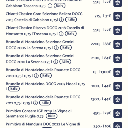
Chianti Classico Riserva DOCG 2018 Catello di
Do 
550,- | 22€
Gabbiano Toscana 0,75l
Itálie
Chianti Classico Gran Selezione Belleza DOCG
Do 
775,- | 31€
2013 Castello di Gabbiano 0,75l
Itálie
Chianti Classico Riserva DOCG 2018 Castello di
Do 
550,- | 22€
Monsanto 0,75 l Toscana 0,75 l
Itálie
Brunello di Montalcino Selezione Gemini
Do 
2200,- | 88€
DOCG 2006 La Serena 0,75 l
Itálie
Brunello di Montalcino Selezione Gemini
Do 
2100,- | 84€
DOCG 2010 La Serena 0,75 l
Itálie
Brunello di Montalcino della Raunate DOCG
Do 
0,- | 1300€
2010 0,75 l 0,75 l
Itálie
Brunello di Montalcino DOCG 2007 Mocali 0,75
Do 
1100,- | 44€
l
Itálie
Brunello di Montalcino della Raunate DOCG
Do 
1300,- | 44€
2011 0,75 l 0,75 l
Itálie
Primitivo Consero IGP 2019 Le Vigne di
Do 
450,- | 29€
Sammarco Puglia 0,75l
Itálie
Primitivo di Manduria DOC 2022 Le Vigne di
Do 
250,- | 10€